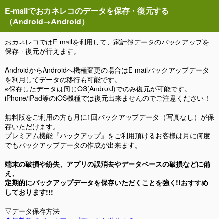
E-mailでおカネレコのデータを保存・復元する
（Android→Android）
おカネレコではE-mailを利用して、家計簿データのバックアップを
保存・復元が行えます。
AndroidからAndroidへ機種変更の場合はE-mailバックアップデータ
を利用してデータの移行も可能です。
※保存したデータは同じOS(Android)でのみ復元が可能です。
iPhone/iPad等のiOS機種では復元出来ませんのでご注意ください！
無料版をご利用の方も月に1回バックアップデータ（写真なし）が保
存いただけます。
プレミアム機能『バックアップ』をご利用頂けるお客様は月に何度
でもバックアップデータの作成が出来ます。
端末の破損や紛失、アプリの誤消去やデータベースの破損などに備
え、
定期的にバックアップデータを保存いただくことを強く!!おすすめ
しております!!!
▽データ保存方法