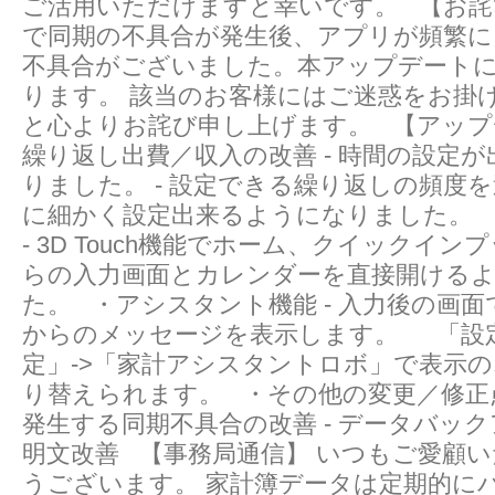
ご活用いただけますと幸いです。 【お詫
で同期の不具合が発生後、アプリが頻繁
不具合がございました。本アップデート
ります。 該当のお客様にはご迷惑をお掛
と心よりお詫び申し上げます。 【アップ
繰り返し出費／収入の改善 - 時間の設定
りました。 - 設定できる繰り返しの頻度
に細かく設定出来るようになりました。 ・3
- 3D Touch機能でホーム、クイックイ
らの入力画面とカレンダーを直接開ける
た。 ・アシスタント機能 - 入力後の画
からのメッセージを表示します。 「設定
定」->「家計アシスタントロボ」で表示
り替えられます。 ・その他の変更／修正点
発生する同期不具合の改善 - データバッ
明文改善 【事務局通信】 いつもご愛顧
うございます。 家計簿データは定期的に