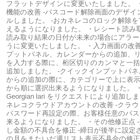
フラットデザインに変更いたしました。 
機能の改善 -パスコード解除画面のデザ
ルしました。 -おカネレコのロック解除をTo
えるようになりました。 ・レシート読み取
読み取り結果の日付が未来の場合にアラー
うに変更いたしました。 ・入力画面の改善
プットパネル、カレンダーからの追加、
を入力する際に、桁区切りのカンマと一
追加しました。 -クイックインプットパ
からの追加の際に、カテゴリーで上に表
から順に選択出来るようになりました。 ・
Georgian lari をリクエストにより追加
ネレコクラウドアカウントの改善 -クラ
パスワード再設定の際、お客様任意のパス
来るようになりました。 ・その他修正点 
し金額の不具合を修正 -締日が後半に設定
の月をまたいだ週リスト表示不具合の修正