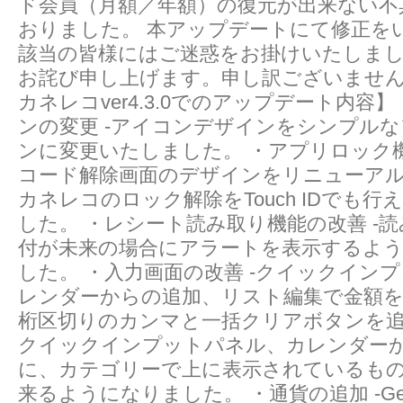
ド会員（月額／年額）の復元が出来ない不
おりました。 本アップデートにて修正を
該当の皆様にはご迷惑をお掛けいたしま
お詫び申し上げます。申し訳ございません
カネレコver4.3.0でのアップデート内容
ンの変更 -アイコンデザインをシンプル
ンに変更いたしました。 ・アプリロック機
コード解除画面のデザインをリニューアル
カネレコのロック解除をTouch IDでも
した。 ・レシート読み取り機能の改善 -
付が未来の場合にアラートを表示するよ
した。 ・入力画面の改善 -クイックイン
レンダーからの追加、リスト編集で金額
桁区切りのカンマと一括クリアボタンを追
クイックインプットパネル、カレンダー
に、カテゴリーで上に表示されているも
来るようになりました。 ・通貨の追加 -Georgi