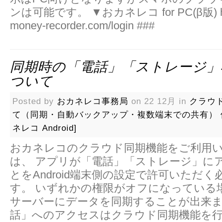
ンは可能です。 ▼おカネレコ for PC(β版) https
money-recorder.com/login ###
同期時の「電話」「ストレージ」
ついて
Posted by
おカネレコ事務局
on 22 12月 in
クラウ
て（同期・自動バックアップ・複数端末での共有）
ネレコ Android]
おカネレコのクラウド同期機能をご利用
は、 アプリが「電話」「ストレージ」に
とをAndroid端末側の設定で許可いただ
す。 いずれかの権限がオフになっている
サーバーにデータを同期することが出来ま
話」へのアクセスはクラウド同期機能を