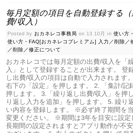
毎月定額の項目を自動登録する（
費/収入）
Posted by
おカネレコ事務局
on 13 10月 in
使い方・
使い方・FAQ[おカネレコプレミアム]
入力／削除／
／削除／修正について
おカネレコでは毎月定額の出費/収入を「繰
入」として登録することが出来ます。 登
し出費/収入の項目は自動で入力されます。 
右下の「設定」を押します。 2. 「集計/
押します。 3.「繰り返し出費/収入」を押しま
り返し入力を追加」を押します。 5. 繰り
い内容を登録します。 ※必ず終了期間を
変更ください。 ※期間は3年を目安に設
長期間の設定されますとアプリ動作が不