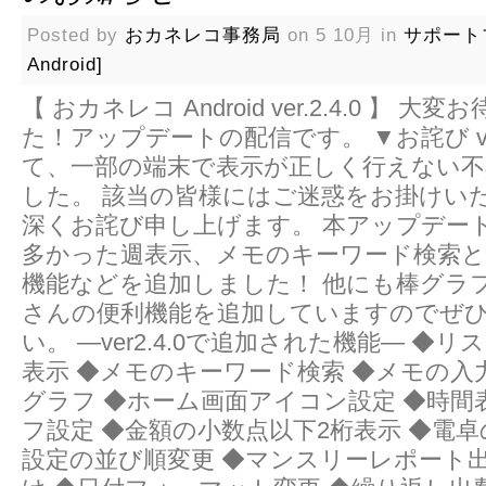
Posted by
おカネレコ事務局
on 5 10月 in
サポート
Android]
【 おカネレコ Android ver.2.4.0 】 
た！アップデートの配信です。 ▼お詫び ver
て、一部の端末で表示が正しく行えない
した。 該当の皆様にはご迷惑をお掛けい
深くお詫び申し上げます。 本アップデー
多かった週表示、メモのキーワード検索と
機能などを追加しました！ 他にも棒グラ
さんの便利機能を追加していますのでぜ
い。 ―ver2.4.0で追加された機能― ◆
表示 ◆メモのキーワード検索 ◆メモの入
グラフ ◆ホーム画面アイコン設定 ◆時間
フ設定 ◆金額の小数点以下2桁表示 ◆電卓
設定の並び順変更 ◆マンスリーレポート出