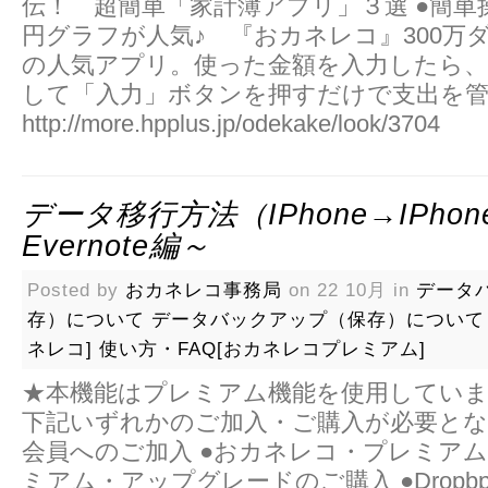
伝！ 超簡単「家計簿アプリ」３選 ●簡単
円グラフが人気♪ 『おカネレコ』300万
の人気アプリ。使った金額を入力したら
して「入力」ボタンを押すだけで支出を管
http://more.hpplus.jp/odekake/look/3704
データ移行方法（iPhone→iPhon
Evernote編～
Posted by
おカネレコ事務局
on 22 10月 in
データ
存）について
データバックアップ（保存）について
ネレコ]
使い方・FAQ[おカネレコプレミアム]
★本機能はプレミアム機能を使用してい
下記いずれかのご加入・ご購入が必要とな
会員へのご加入 ●おカネレコ・プレミアム
ミアム・アップグレードのご購入 ●Dropbpx/