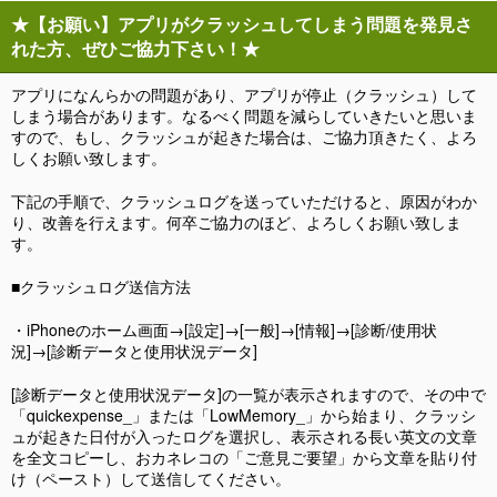
★【お願い】アプリがクラッシュしてしまう問題を発見さ
れた方、ぜひご協力下さい！★
アプリになんらかの問題があり、アプリが停止（クラッシュ）して
しまう場合があります。なるべく問題を減らしていきたいと思いま
すので、もし、クラッシュが起きた場合は、ご協力頂きたく、よろ
しくお願い致します。
下記の手順で、クラッシュログを送っていただけると、原因がわか
り、改善を行えます。何卒ご協力のほど、よろしくお願い致しま
す。
■クラッシュログ送信方法
・iPhoneのホーム画面→[設定]→[一般]→[情報]→[診断/使用状
況]→[診断データと使用状況データ]
[診断データと使用状況データ]の一覧が表示されますので、その中で
「quickexpense_」または「LowMemory_」から始まり、クラッシ
ュが起きた日付が入ったログを選択し、表示される長い英文の文章
を全文コピーし、おカネレコの「ご意見ご要望」から文章を貼り付
け（ペースト）して送信してください。