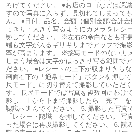
ろげてください。 ●お店のロゴなどは認
すので写真に入らず、見切れてしまって
ん。 ●日付、品名、金額（個別金額/合計
っきり・大きく写るようにカメラをレシ
影してください。 ※左右の余白なども不
端も文字が入るギリギリまでアップで撮
率が高まります。 ※接写モードのないカ
しまう場合は文字がはっきり写る範囲で
ださい。 ●レシートの上下が収まりきら
画面右下の「通常モード」ボタンを押し
尺モード」に切り替えて撮影していただ
す。 長尺モードでは写真を複数回にわけ
影し、上から下まで撮影したら「完了」
認識へ進んでください。 5. 撮影した写
「レシート認識」を押してください。 写
った場合は再度撮影してください。 6. 読