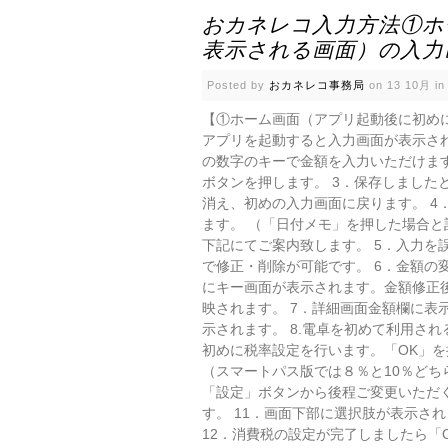
おカネレコ入力方法①ホ
表示される画面）の入力
Posted by
おカネレコ事務局
on 13 10月 i
【①ホーム画面（アプリ起動後に初めに
アプリを起動すると入力画面が表示さ
の数字のキーで金額を入力いただけます
ボタンを押します。 3．保存しました
消え、初めの入力画面に戻ります。 4
ます。 （「日付メモ」を押した場合と
下記にてご案内致します。 5．入力を
で修正・削除が可能です。 6．金額の
にキー画面が表示されます。金額修正
映されます。 7．詳細画面金額欄に表
示されます。 8.電卓を初めて利用さ
初めに税率設定を行います。「OK」を
（スマートパス版では８％と10％ど
「設定」ボタンから後程ご変更いただく
す。 11．画面下部に選択肢が表示さ
12．消費税の設定が完了しましたら「