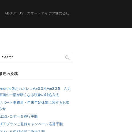
ABOUT US｜スマートアイデア株式会社
最近の投稿
Android版おカネレコVer3.3.4,Ver3.3.5 入力
画面の一部が暗くなる現象の対処方法
サポート事務局・年末年始休業に関するお知
らせ
日記レコデータ移行手順
LITEプランご登録キャンペーン応募手順
マネシル個別相談ご予約手順