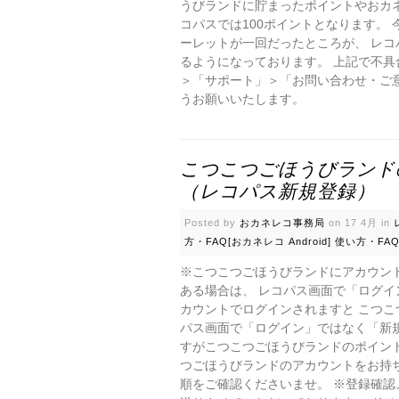
うびランドに貯まったポイントやおカネ
コパスでは100ポイントとなります。
ーレットが一回だったところが、 レコ
るようになっております。 上記で不
＞「サポート」＞「お問い合わせ・ご
うお願いいたします。
こつこつごほうびランド
（レコパス新規登録）
Posted by
おカネレコ事務局
on 17 4月 in
方・FAQ[おカネレコ Android]
使い方・FAQ
※こつこつごほうびランドにアカウン
ある場合は、 レコパス画面で「ログ
カウントでログインされますと こつこ
パス画面で「ログイン」ではなく「新
すがこつこつごほうびランドのポイン
つごほうびランドのアカウントをお持
順をご確認くださいませ。 ※登録確認メールは