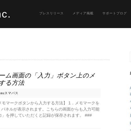
nc.
プレスリリース
メディア掲載
サポートブログ
ーム画面の「入力」ボタン上のメ
する方法
n
auスマパス
モマークボタンから入力する方法】 1．メモマークを
」パネルが表示されます。こちらの画面からも入力可能
」を押していただくと記録が保存されます。 ###