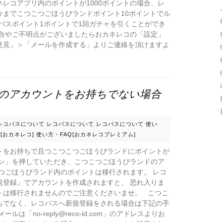
レコアプリ内のポイントが1000ポイントの場合、レ
 今までこつこつごほうびランドポイント10ポイントでル
パスポイント1ポイントで1回ガチャを引くことができ
具合やご不明点がございましたらおカネレコの「設定」
意見」＞「メールを作成する」よりご連絡を頂けますよ
のアカウントをお持ちでない場合
レコパスについて
レコパスについて
レコパスについて
使い
[おカネレコ]
使い方・FAQ[おカネレコプレミアム]
トをお持ちで且つこつこつごほうびランドにポイントが
イン」を押していただき、こつこつごほうびランドのア
つごほうびランド内のポイントは移行されます。 レコ
規登録」でアカウントを作成されますと、 恐れ入りま
トは移行されませんのでご注意くださいませ。 こつこ
ちでなく、レコパスへ新規登録をされる場合は下記の手
「no-reply@reco-id.com」のアドレスよりお