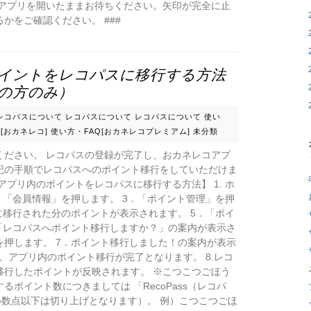
でアプリを開いたままお待ちください。矢印が完全に止
かをご確認ください。 ###
イントをレコパスに移行する方法
の方のみ）
レコパスについて
レコパスについて
レコパスについて
使い
[おカネレコ]
使い方・FAQ[おカネレコプレミアム]
未分類
ください。 レコパスの登録が完了し、おカネレコアプ
記の手順でレコパスへのポイント移行をしていただけま
アプリ内のポイントをレコパスに移行する方法】 1. ホ
．「会員情報」を押します。 3．「ポイント管理」を押
に移行された分のポイントが表示されます。 5．「ポイ
「レコパスへポイント移行しますか？」の案内が表示さ
押します。 7．ポイント移行しました！の案内が表示
。アプリ内のポイント移行が完了となります。 8.レコ
移行したポイントが反映されます。 ※こつこつごほう
ポイント数につきましては 「RecoPass（レコパ
小数点以下は切り上げとなります）。 例）こつこつごほ