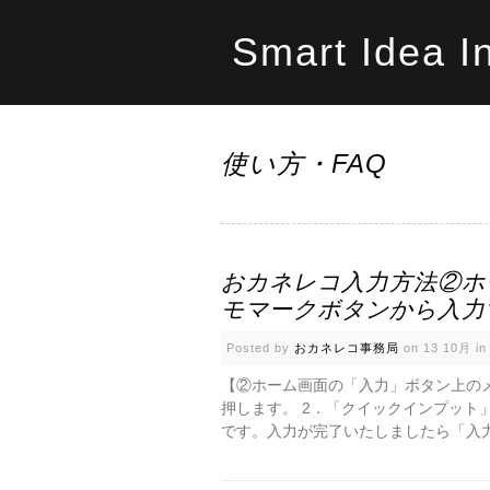
Smart Idea I
使い方・FAQ
おカネレコ入力方法②ホ
モマークボタンから入力
Posted by
おカネレコ事務局
on 13 10月 i
【②ホーム画面の「入力」ボタン上のメ
押します。 2．「クイックインプット
です。入力が完了いたしましたら「入力