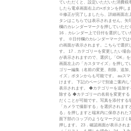
ていただくと、設定いただいた消費税
したら電卓画面右上の×ボタンを押しま
※修正が完了しましたら、詳細画面左
タンはこちらでは表示されません。矢印
欄のカレンダーマークを押していただ
16．カレンダー上で日付を選択してい
す。 ※日付欄のカレンダーマークで
の画面が表示されます。こちらで選択
す。 17．カテゴリーを変更したい場
が表示されますので、選択し「OK」を
画面左上の「カスタマイズ」を押して
ゴリー編集（名前の変更、削除、追加
イズ」ボタンからも可能です。 auス
けます。 下記のページで別途ご案内
表示されます。 ◆カテゴリーを追加す
除する ◆カテゴリーの名前を変更する 
だくことが可能です。写真を添付する場
「カメラで撮影する」を選択されます
る」を押しますと端末内に保存されたア
面下部のコップのようなマークはゴミ
押します。 23．確認画面が表示され