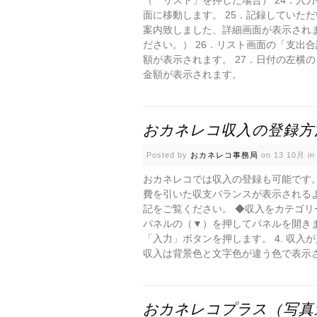
（「リスト」を押した場合） 24．入
面に移動します。 25．記録していた
案内致しました、詳細画面が表示され
ださい。） 26．リスト画面の「支出
額が表示されます。 27．日付の左横
金額が表示されます。
おカネレコ収入の登録方
Posted by
おカネレコ事務局
on 13 10月 i
おカネレコでは収入の登録も可能です
費を引いた収支バランスが表示される
記をご覧ください。 ◆収入をカテゴリー
パネルの（▼）を押してパネルを開きます
「入力」ボタンを押します。 4. 収入
収入は背景色と文字色が違う色で表示され
おカネレコプラス（写真