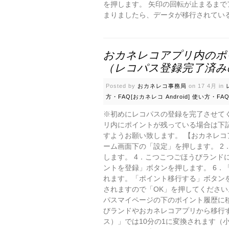
を押します。 矢印の回転が止まるま
まりましたら、データが移行されている
おカネレコアプリ内のポ
（レコパス登録完了済み
Posted by
おカネレコ事務局
on 17 4月 in
方・FAQ[おカネレコ Android]
使い方・FAQ
※初めにレコパスの登録を完了させて
リ内にポイントが残っている場合は下
すようお願い致します。 【おカネレコ
ーム画面下の「設定」を押します。 2
します。 4．こつこつごほうびランド
ントを登録」ボタンを押します。 6．
れます。「ポイント移行する」ボタンを
されますので「OK」を押してください
パスマイページの下のポイント履歴に
びランドやおカネレコアプリから移行する
ス）」では10分の1に変換されます（