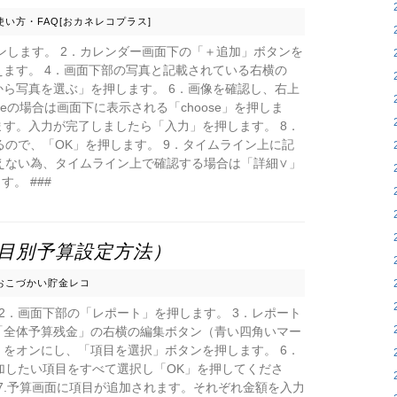
使い方・FAQ[おカネレコプラス]
インします。 2．カレンダー画面下の「＋追加」ボタンを
えます。 4．画面下部の写真と記載されている右横の
から写真を選ぶ」を押します。 6．画像を確認し、右上
neの場合は画面下に表示される「choose」を押しま
ます。入力が完了しましたら「入力」を押します。 8．
ので、「OK」を押します。 9．タイムライン上に記
えない為、タイムライン上で確認する場合は「詳細∨」
。 ###
目別予算設定方法）
おこづかい貯金レコ
 2．画面下部の「レポート」を押します。 3．レポート
「全体予算残金」の右横の編集ボタン（青い四角いマー
」をオンにし、「項目を選択」ボタンを押します。 6．
加したい項目をすべて選択し「OK」を押してくださ
7.予算画面に項目が追加されます。それぞれ金額を入力