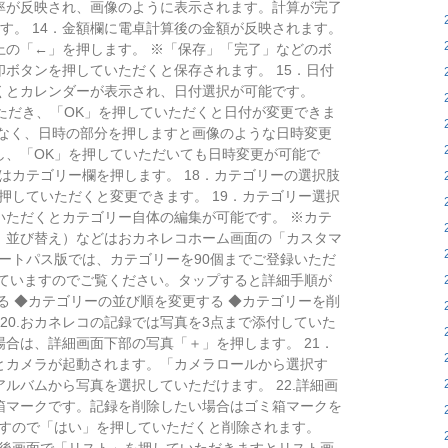
率が反映され、画像のように表示されます。計算が完了
す。 14．金額欄に電卓計算後の金額が反映されます。
上の「←」を押します。 ※「保存」「完了」などのボ
ボタンを押していただくと保存されます。 15．日付
くとカレンダーが表示され、日付選択が可能です。
ただき、「OK」を押していただくと日付が変更できま
はなく、日時の部分を押しますと画像のような日時変更
し、「OK」を押していただいても日時変更が可能で
合はカテゴリー欄を押します。 18．カテゴリーの選択肢
押していただくと変更できます。 19．カテゴリー選択
いただくとカテゴリー自体の編集が可能です。 ※カテ
、並び替え）などはおカネレコホーム画面の「カスタマ
マートパス版では、カテゴリーを90個までご登録いただ
していますのでご覧ください。タップすると詳細手順が
る ◆カテゴリーの並び順を変更する ◆カテゴリーを削
20.おカネレコの記録では写真を3点まで添付していた
合は、詳細画面下部の写真「＋」を押します。 21．
とカメラが起動されます。「カメラロールから選択す
ルバムから写真を選択していただけます。 22.詳細画
箱マークです。記録を削除したい場合はゴミ箱マークを
ますので「はい」を押していただくと削除されます。