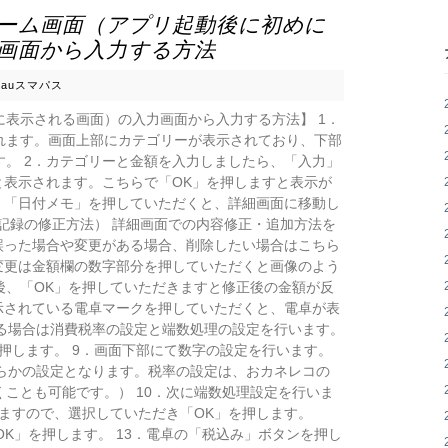
ーム画面（アプリ起動後に初めに
画面から入力する方法
n
auスマパス
表示される画面）の入力画面から入力する方法】 1．
れます。画面上部にカテゴリーが表示されており、下部
。 2．カテゴリーと金額を入力しましたら、「入力」
と表示されます。こちらで「OK」を押しますと表示が
．「日付メモ」を押していただくと、詳細画面に移動し
記録の修正方法） 詳細画面での内容修正・追加方法を
誤った場合や変更がある場合、削除したい場合はこちら
変更は金額欄の数字部分を押していただくと画像のよう
後、「OK」を押していただきますと修正後の金額が反
示されている電卓マークを押していただくと、電卓が表
れる場合は消費税率の設定と端数処理の設定を行います。
押します。 9．画面下部にて数字の設定を行います。
ちらかの設定となります。税率の設定は、おカネレコの
ことも可能です。） 10．次に端数処理設定を行いま
れますので、選択していただき「OK」を押します。
OK」を押します。 13．電卓の「税込み」ボタンを押し