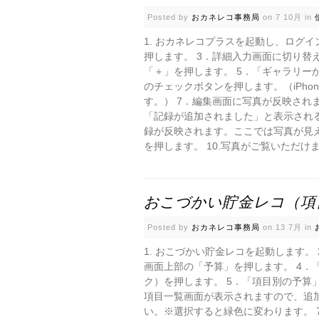
Posted by
おカネレコ事務局
on 7 10月 in
1. おカネレコプラスを起動し、ログ
押します。 3．詳細入力画面に切り替
「＋」を押します。 5．「ギャラリー
のチェックボタンを押します。（iPho
す。） 7．編集画面に写真が反映され
「記録が追加されました」と表示される
録が反映されます。ここでは写真が見
を押します。 10.写真がご覧いただけます
おこづかい貯金レコ（項
Posted by
おカネレコ事務局
on 13 7月 in
1. おこづかい貯金レコを起動します。
画面上部の「予算」を押します。 4．
ク）を押します。 5．「項目別の予算
項目一覧画面が表示されますので、追
い。※選択すると緑色に変わります。 