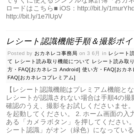
ですぐに使えるシン­プルな家計簿『おカネ
ロードはこちら■ iOS：http://bit.ly/1murYhd
http://bit.ly/1e7lUpV
レシート認識機能手順＆撮影ポイ
Posted by
おカネレコ事務局
on 3 6月 in
レシート
て
レシート読み取り機能について
レシート読み取
方・FAQ[おカネレコ Android]
使い方・FAQ[おカネ
FAQ[おカネレコプレミアム]
【レシート認識機能はプレミアム機能と
レシートが認識されない場合は手順4の撮
確認のうえ、撮影をお試しくださいませ。 
を起動してください。 2. ホーム画面の入
ある「カメラボタン」を押してください。 
シート認識」がオン（緑色）になってい