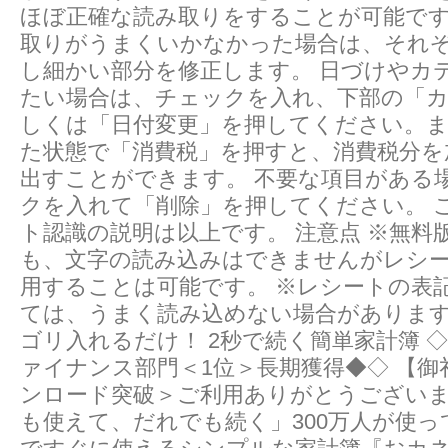
ほぼ正確な読み取りをすることが可能です
取りがうまくいかなかった場合は、それ
し細かい部分を修正し­ます。 日づけやカ
たい場合は、チェックを入れ、下部の「
しく­は「日付変更」を押してください。
た状態で「消費税」を押すと、消費­税分
出すことができます。 不要な項目がある
クを入れて「削除」を押してください。 
ト認識の説明は以上です。 注意点 ※無料
も、文字の読み込みはできませんがレシ
用するこ­とは可能です。 ※レシートの表
ては、うまく読み込めない場合があります
ゴリ入れるだけ！ 2秒で続く簡単家計簿 ◇◆Ap
ァイナンス部門＜1位＞長期獲得◆◇ 【御礼
ンロード突破＞ご利用ありがとうございま
も使えて、だれでも続く」300万人が使っ