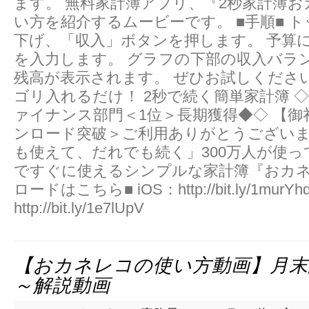
ます。 無料家計簿アプリ、『2秒家計簿
い方を紹介するムービーです。 ■手順■ 
下げ、「収入」ボタンを押します。 予算
を入力します。 グラフの下部の収入バラ
残高が表示されます。 ぜひお試しくださ
ゴリ入れるだけ！ 2秒で続く簡単家計簿 ◇◆Ap
ァイナンス部門＜1位＞長期獲得◆◇ 【御礼
ンロード突破＞ご利用ありがとうございま
も使えて、だれでも続く」300万人が使っ
ですぐに使えるシン­プルな家計簿『おカネ
ロードはこちら■ iOS：http://bit.ly/1murYhd
http://bit.ly/1e7lUpV
【おカネレコの使い方動画】月末
～解説動画