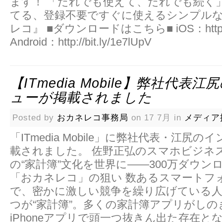
ます！ 「だれでも使えて、だれでも続く」
てる、登録不要ですぐに使えるシン­プル
レコ』 ■ダウンロードはこちら■ iOS：http://bi
Android：http://bit.ly/1e7lUpV
【ITmedia Mobile】弊社代表
ューが掲載されました
Posted by
おカネレコ事務局
on 17 7月 in
メディア
「ITmedia Mobile」に弊社代表・江尻
載されました。 佐野正弘のスマホビジネ
の“家計簿”文化を世界に――300万ダウン
「おカネレコ」の狙い 数あるスマートフ
で、密かに激しい競争を繰り広げている人
つが“家計簿”。多くの家計簿アプリがしの
iPhoneアプリで頭一つ抜きん出た存在と