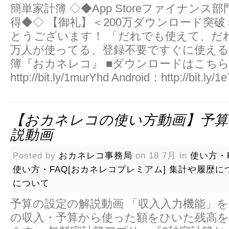
簡単家計簿 ◇◆App Storeファイナンス
得◆◇ 【御礼】＜200万ダウンロード突
とうございます！ 「だれでも使えて、だれ
万人が使ってる、登録不要ですぐに使える
簿『おカネレコ』 ■ダウンロードはこちら■
http://bit.ly/1murYhd Android：http://bit.ly/1
【おカネレコの使い方動画】予算
説動画
Posted by
おカネレコ事務局
on 18 7月 in
使い方・F
使い方・FAQ[おカネレコプレミアム]
集計や履歴に
について
予算の設定の解説動画 「収入入力機能」
の収入・予算から使った額をひいた残高を