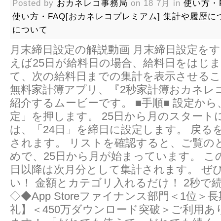
Posted by
おカネレコ事務局
on 18 7月 in
使い方・F
使い方・FAQ[おカネレコプレミアム]
集計や履歴に
について
月末締日設定の解説動画 月末締日設定を
えば25日が給料日の場合、給料日をはじま
て、次の給料日までの集計を表示させる
無料家計簿アプリ、『2秒家計簿おカネレ
紹介するムービーです。 ■手順■ 設定か
定」を押します。 25日から月のスタート
は、「24日」を締日に設定します。 戻る
されます。 リストを確認すると、ご覧のと
めで、25日から月が始まっています。 こ
日以降は次月分として集計されます。 ぜ
い！ 金額とカテゴリ入れるだけ！ 2秒で
◇◆App Storeファイナンス部門＜1位＞
礼】＜450万ダウンロード突破＞ご利用