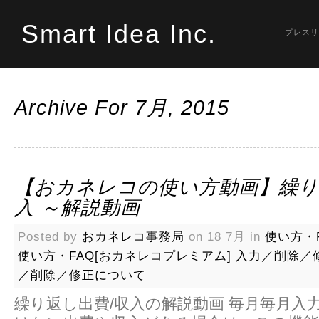
Smart Idea Inc.
プレスリ
Archive For 7月, 2015
【おカネレコの使い方動画】繰り
入 ～解説動画
Posted by
おカネレコ事務局
on 18 7月 in
使い方・F
使い方・FAQ[おカネレコプレミアム]
入力／削除／
／削除／修正について
繰り返し出費/収入の解説動画 毎月毎月入