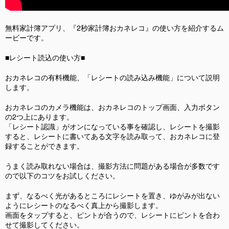
無料家計簿アプリ、『2秒家計簿おカネレコ』の使い方を紹介するム
ービーです。
■レシート読込の使い方■
おカネレコの有料機能、「レシートの読み込み機能」について説明
します。
おカネレコのカメラ機能は、おカネレコのトップ画面、入力ボタン
の2つ上にあります。
「レシート認識」がオンになっている事を確認し、レシートを撮影
すると、レシートに書­いてある文字を読み取って、おカネレコに登
録することができます。
うまく読み取れない場合は、撮影方法に問題がある場合が多数です
ので以下のコツをお試­しください。
まず、なるべく光があるところにレシートを置き、ゆがみが出ない
ようにレシートのなる­べく真上から撮影します。
画面をタップすると、ピントが合うので、レシートにピントを合わ
せて撮影してください­。