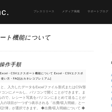
nc.
プレスリリース
メディア掲載
サポートブログ
スポート機能について
ト操作手順
Excel・CSVエクスポート機能について
Excel・CSVエクスポ
使い方・FAQ[おカネレコプレミアム]
使うと、入力したデータをExcelファイル形式またはCSV形
cパソコンにメールし、パソコンで開くことができます。ま
るので、レシート写真をパソコンにまとめて送ることが
収入の項目が一つずつ表示される「出費/収入明細」と一
計簿」が選択できます。 ◆出費/収入明細について ◆