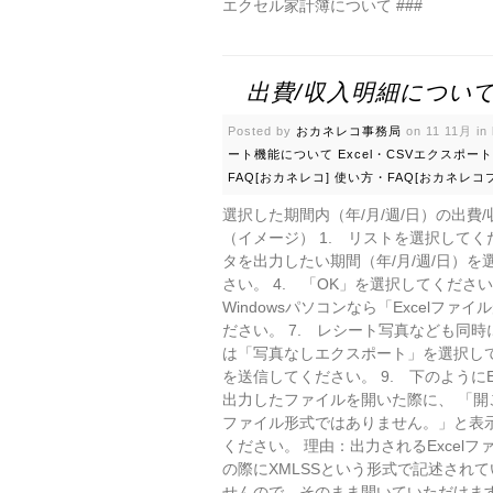
エクセル家計簿について ###
出費/収入明細につい
Posted by
おカネレコ事務局
on 11 11月 in
ート機能について
Excel・CSVエクスポ
FAQ[おカネレコ]
使い方・FAQ[おカネレコ
選択した期間内（年/月/週/日）の出費
（イメージ） 1. リストを選択してくだ
タを出力したい期間（年/月/週/日）を
さい。 4. 「OK」を選択してください
Windowsパソコンなら「Excelフ
ださい。 7. レシート写真なども同
は「写真なしエクスポート」を選択して
を送信してください。 9. 下のようにE
出力したファイルを開いた際に、 「
ファイル形式ではありません。」と表
ください。 理由：出力されるExcelフ
の際にXMLSSという形式で記述され
せんので、そのまま開いていただけます