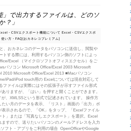
機能」で出力するファイルは、どのソ
か？」
Excel・CSVエクスポート機能について
Excel・CSVエクスポ
使い方・FAQ[おカネレコプレミアム]
すると、おカネレコのデータをパソコンに送信し、閲覧や
ポートする際には、利用するパソコン側のソフトによっ
Office/Excel （マイクロソフトオフィスエクセル）をご
 Microsoft Office/Excel 2003 Microsoft
xcel 2010 Microsoft Office/Excel 2013 ■Macパソコン
S iPhone/iPad/iPod touch用の Excelについては現在対応して
いるファイルは実際にはその拡張子が示すファイル形式
がありますが、「はい」を押すと開くことができます。
」ですが、XMLSSという形式で記述されています。 操作方
したい月のデータを表示、「リスト」画面の「出力」ボ
表示されるので、「OK」をタップ、「Excelファイル
ト」または「写真なしエクスポート」を選択。Excel
れますので、送りたいパソコンのメールアドレスを入力
フト・アプリをご利用の場合 OpenOfficeやGoogle