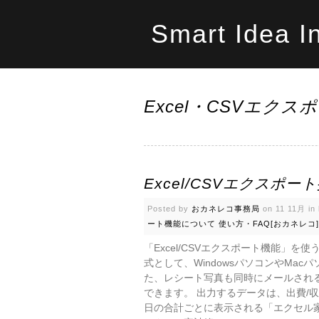
Smart Idea I
Excel・CSVエク
Excel/CSVエクスポー
Posted by
おカネレコ事務局
on 11 11月 in
ート機能について
使い方・FAQ[おカネレコ]
「Excel/CSVエクスポート機能」を
式として、WindowsパソコンやMa
た、レシート写真も同時にメールされ
できます。 出力するデータは、出費/
日の合計ごとに表示される「エクセル家