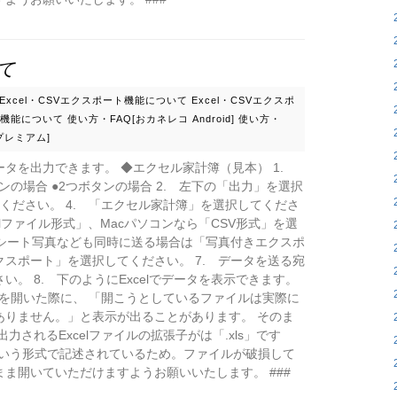
て
Excel・CSVエクスポート機能について
Excel・CSVエクスポ
ート機能について
使い方・FAQ[おカネレコ Android]
使い方・
プレミアム]
タを出力できます。 ◆エクセル家計簿（見本） 1.
ンの場合 ●2つボタンの場合 2. 左下の「出力」を選択
てください。 4. 「エクセル家計簿」を選択してくださ
xcelファイル形式」、Macパソコンなら「CSV形式」を選
レシート写真なども同時に送る場合は「写真付きエクスポ
スポート」を選択してください。 7. データを送る宛
。 8. 下のようにExcelでデータを表示できます。
イルを開いた際に、 「開こうとしているファイルは実際に
ありません。」と表示が出ることがあります。 そのま
されるExcelファイルの拡張子がは「.xls」です
という形式で記述されているため。ファイルが破損して
ま開いていただけますようお願いいたします。 ###