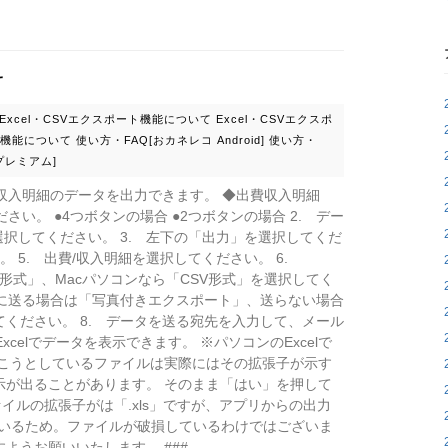
て
Excel・CSVエクスポート機能について
Excel・CSVエクスポ
ート機能について
使い方・FAQ[おカネレコ Android]
使い方・
プレミアム]
/収入明細のデータを出力できます。 ◆出費収入明細
さい。 ●4つボタンの場合 ●2つボタンの場合 2. デー
選択してください。 3. 左下の「出力」を選択してくだ
。 5. 出費/収入明細を選択してください。 6.
ァイル形式」、Macパソコンなら「CSV形式」を選択してく
時に送る場合は「写真付きエクスポート」、送らない場合
ください。 8. データを送る宛先を入力して、メール
xcelでデータを表示できます。 ※パソコンのExcelで
開こうとしているファイルは実際にはその拡張子が示す
示が出ることがあります。 そのまま「はい」を押して
ァイルの拡張子がは「.xls」ですが、アプリからの出力
ているため。ファイルが破損しているわけではございま
ようお願いいたします。 ###