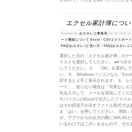
エクセル家計簿につい
Posted by
おカネレコ事務局
on 11 11月 in
ート機能について
Excel・CSVエクスポ
FAQ[おカネレコ]
使い方・FAQ[おカネレコ
選択した月の「エクセル家計簿」のデー
リストを選択してください。 ●4つボタ
してください。 3. 「OK」を選択し
い。 5. Windowsパソコンなら「E
択すると上手く表示されます。 6. 
ート」、送らない場合は「写真なしエク
先を入力して、メールを送信してください
※パソコンのExcelで出力したファ
はその拡張子が示すファイル形式では
ま「はい」を押してください。 理由：出力
が、アプリからの出力の際にXMLSS
いるわけではございませんので、そのま