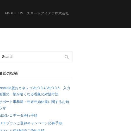
ABOUT US｜スマートアイデア株式会社
最近の投稿
Android版おカネレコVer3.3.4,Ver3.3.5 入力
画面の一部が暗くなる現象の対処方法
サポート事務局・年末年始休業に関するお知
らせ
日記レコデータ移行手順
LITEプランご登録キャンペーン応募手順
マネシル個別相談ご予約手順