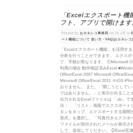
「Excelエクスポート
フト、アプリで開けます
Posted by
おカネレコ事務局
on 16 1月 in
ート機能について
使い方・FAQ[おカネレコ]
「Excelエクスポート機能」を活用
分析を行うことができます。 エクス
て、手順が異なります。 ①Microsoft 
利用の場合 動作検証済みExcel ■Windowsパソコン
Office/Excel 2007 Microsoft Office/E
Microsoft Office/Excel 2011 ※iO
おりません。 また、「開こうとして
ではありません。」と表示が出ること
出力されるExcelファイルは「.xls
法： 「リスト」画面でエクスポート
タンをタップ、エクスポートする期間が
形式」を選択し、「写真付きエクスポー
ファイルが添付されたメールが表示さ
して、送信してください。 ②Excel互換ソ