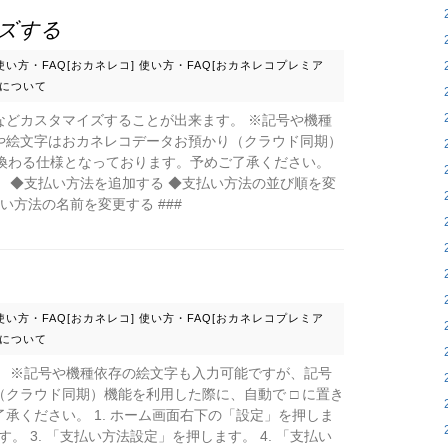
ズする
使い方・FAQ[おカネレコ]
使い方・FAQ[おカネレコプレミア
について
などカスタマイズすることが出来ます。 ※記号や機種
や絵文字はおカネレコデータお預かり（クラウド同期）
き換わる仕様となっております。予めご了承ください。
 ◆支払い方法を追加する ◆支払い方法の並び順を変
い方法の名前を変更する ###
使い方・FAQ[おカネレコ]
使い方・FAQ[おカネレコプレミア
について
。 ※記号や機種依存の絵文字も入力可能ですが、記号
クラウド同期）機能を利用した際に、自動で □ に置き
承ください。 1. ホーム画面右下の「設定」を押しま
す。 3. 「支払い方法設定」を押します。 4. 「支払い