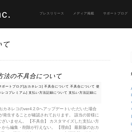
nc.
プレスリリース
メディア掲載
サポートブログ
いて
払い方法の不具合について
サポートブログ[おカネレコ]
不具合について
不具合について
使
ネレコプレミアム]
支払い方法記録について
支払い方法記録に
カネレコのver4.2.0へアップデートいただいた場合
が発生することが確認されております。 該当の皆様に
ざいません。 【不具合】 カスタマイズした支払い方
から編集・削除が行えない。 【理由】 最新版のおカ