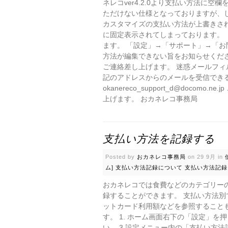
ネレコver4.2.0より支払い方法に
ただけない仕様となっておりますが、
カスタマイズの支払い方法が上書きさ
に固定表示されてしまっております。 
ます。 「設定」→「サポート」→「
方法が編集できない旨をお知らせくだ
ご連絡差し上げます。 迷惑メールフ
記のアドレスからのメールを受信でき
okanereco_support_d@doco
上げます。 おカネレコ事務局
支払い方法を記録する
Posted by
おカネレコ事務局
on 29 9月 in
ム]
支払い方法記録について
支払い方法記録
おカネレコでは食費などのカテゴリー
録することができます。 支払い方法別
ットカード利用額などを参照すること
す。 1. ホーム画面右下の「設定」を押
い。 3.設定メニュー内の「支払い方法