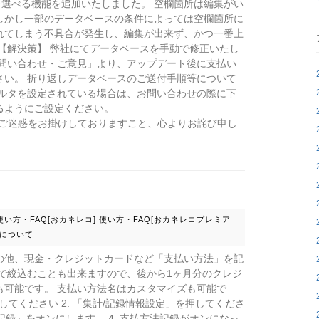
空欄を選べる機能を追加いたしました。 空欄箇所は編集がい
しかし一部のデータベースの条件によっては空欄箇所に
れてしまう不具合が発生し、編集が出来ず、かつ一番上
【解決策】 弊社にてデータベースを手動で修正いたし
お問い合わせ・ご意見」より、アップデート後に支払い
さい。 折り返しデータベースのご送付手順等について
ィルタを設定されている場合は、お問い合わせの際に下
るようにご設定ください。
mo.ne.jp ご迷惑をお掛けしておりますこと、心よりお詫び申し
使い方・FAQ[おカネレコ]
使い方・FAQ[おカネレコプレミア
について
の他、現金・クレジットカードなど「支払い方法」を記
で絞込むことも出来ますので、後から1ヶ月分のクレジ
も可能です。 支払い方法名はカスタマイズも可能で
してください 2. 「集計/記録情報設定」を押してくださ
記録」をオンにします。 4. 支払方法記録がオンになっ