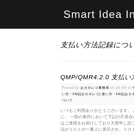
Smart Idea I
支払い方法記録につ
QMP/QMR4.2.0 支
Posted by
おカネレコ事務局
on 29 9月 in
い方・FAQ[おカネレコ]
使い方・FAQ[おカ
ついて
いつもご利用ありがとうございます。 お
に、 一部の条件において下記の不具合
はご迷惑をお掛けしており大変申し訳ご
法がリストの一番上に表示され、リスト