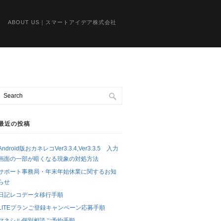
ABOUT US｜スマートアイデア株式会社
最近の投稿
Android版おカネレコVer3.3.4,Ver3.3.5 入力
画面の一部が暗くなる現象の対処方法
サポート事務局・年末年始休業に関するお知
らせ
日記レコデータ移行手順
LITEプランご登録キャンペーン応募手順
マネシル個別相談ご予約手順