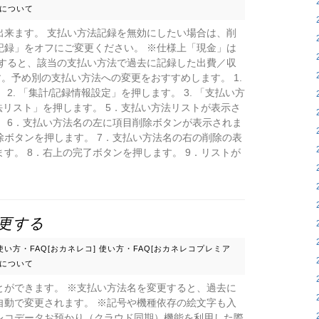
について
出来ます。 支払い方法記録を無効にしたい場合は、削
記録」をオフにご変更ください。 ※仕様上「現金」は
除すると、該当の支払い方法で過去に記録した出費／収
す。予め別の支払い方法への変更をおすすめします。 1.
. 「集計/記録情報設定」を押します。 3. 「支払い方
法リスト」を押します。 5．支払い方法リストが表示さ
 6．支払い方法名の左に項目削除ボタンが表示されま
ボタンを押します。 7．支払い方法名の右の削除の表
す。 8．右上の完了ボタンを押します。 9．リストが
更する
使い方・FAQ[おカネレコ]
使い方・FAQ[おカネレコプレミア
について
とができます。 ※支払い方法名を変更すると、過去に
自動で変更されます。 ※記号や機種依存の絵文字も入
レコデータお預かり（クラウド同期）機能を利用した際