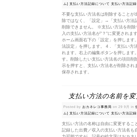
ム]
支払い方法記録について
支払い方法記録
不要な支払い方法名は削除することが
除ではなく、「設定」→「支払い方法
削除できません。 ※支払い方法を削
入の支払い方法名が"？"に変更されま
ホーム画面右下の「設定」を押します。 2
法設定」を押します。 4．「支払い方
れます。右上の編集ボタンを押します。
す。削除したい支払い方法名の項目削除
示を押すと、支払い方法名が削除されま
保存されます。
支払い方法の名前を変
Posted by
おカネレコ事務局
on 29 9月 in
ム]
支払い方法記録について
支払い方法記録
支払い方法の名称は自由に変更するこ
記録した出費／収入の支払い方法名も
力可能ですが、記号や絵文字はおカネ