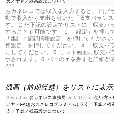
支／予算／残高設定について
おカネレコでは収入を入力すると、 円グ
動で収入から支出を引いた「収支バラン
す。 また下記の設定でリストに「収支バ
することも可能です。 1. 「設定」を押して
「集計／記録情報設定」を押してください。 
算設定」を押してください。 4. 「収支
にしてください。 5. リスト画面に収支
示されます。 6. バーの▼を押すと詳細
###
残高（前期繰越）をリストに表示
Posted by
おカネレコ事務局
on 5 11月 in
使い方・F
い方・FAQ[おカネレコプレミアム]
収支／予算／残
支／予算／残高設定について