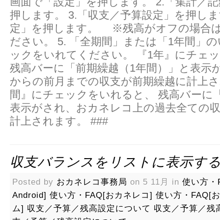
画面で「設定」を押します。 2.「集計／
押します。 3.「収支／予算設定」を押します
定」を押します。 ※残高がオフの場合
ださい。 5. 「全期間」または「1年間」
ックをいれてください。 『1年』にチェ
残高バーに「前期繰越（1年間）」と表示
からの前月までの収支が前期繰越に計上さ
間』にチェックをいれると、 残高バーに
表示がされ、おカネレコ上の過去全ての収
計上されます。 ###
収支バランスをリストに表示す
Posted by
おカネレコ事務局
on 5 11月 in
使い方・
Android]
使い方・FAQ[おカネレコ]
使い方・FAQ[
ム]
収支／予算／残高設定について
収支／予算／残