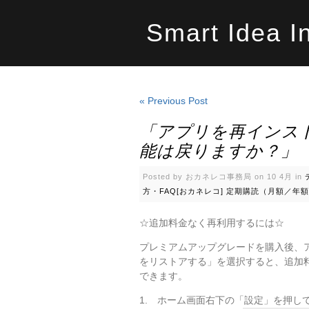
Smart Idea I
« Previous Post
「アプリを再インス
能は戻りますか？」
Posted by おカネレコ事務局 on 10 4月 in
方・FAQ[おカネレコ]
定期購読（月額／年額
☆追加料金なく再利用するには☆
プレミアムアップグレードを購入後、
をリストアする」を選択すると、追加
できます。
1. ホーム画面右下の「設定」を押し