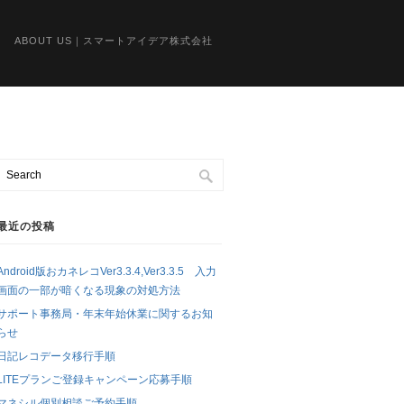
ABOUT US｜スマートアイデア株式会社
最近の投稿
Android版おカネレコVer3.3.4,Ver3.3.5 入力
画面の一部が暗くなる現象の対処方法
サポート事務局・年末年始休業に関するお知
らせ
日記レコデータ移行手順
LITEプランご登録キャンペーン応募手順
マネシル個別相談ご予約手順