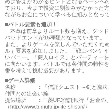
めば答えがわかるヒントとなるページへ
ており、今まで投資に馴染みがなかった
ながらお金について学べる仕組みとなっ
■バトル要素も追加！
本章は前章よりルート数も増え、グッド
バッドエンドが15種類となっています。
また、よりゲームを楽しんでいただくた
ル」要素を追加しました。「戦士バンケイ
いバニー」「商人ロイヌ」とパーティー
に向かいます。バトルでは各仲間の特性
番を考えて挑む必要があります。
■ゲーム詳細
名称 ：『信託クエスト～剣と魔法と
仲間との出会い編
提供場所 ：三菱UFJ信託銀行「お金の
（http://www.tr.mufg.jp/life-shisan/）