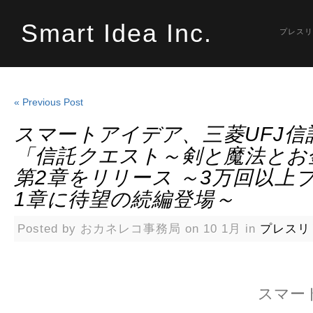
Smart Idea Inc.
プレスリ
« Previous Post
スマートアイデア、三菱UFJ信
「信託クエスト～剣と魔法とお
第2章をリリース ～3万回以上
1章に待望の続編登場～
Posted by おカネレコ事務局 on 10 1月 in
プレスリ
スマー