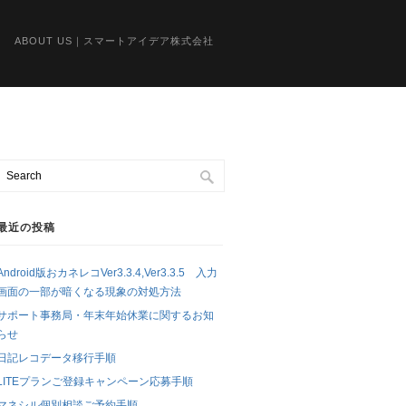
ABOUT US｜スマートアイデア株式会社
最近の投稿
Android版おカネレコVer3.3.4,Ver3.3.5 入力
画面の一部が暗くなる現象の対処方法
サポート事務局・年末年始休業に関するお知
らせ
日記レコデータ移行手順
LITEプランご登録キャンペーン応募手順
マネシル個別相談ご予約手順