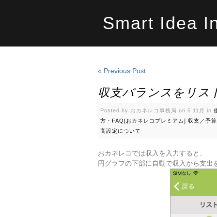
Smart Idea I
« Previous Post
収支バランスをリス
Posted by おカネレコ事務局 on 5 11月 in
方・FAQ[おカネレコプレミアム]
収支／予算
高設定について
おカネレコでは収入を入力すると、
円グラフの下部に自動で収入から支出