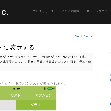
nc.
プレスリリース
メディア掲載
サポートブログ
Next Post »
トに表示する
使い方・FAQ[おカネレコ Android]
使い方・FAQ[おカネレコ]
使い
／残高設定について
収支／予算／残高設定について
収支／予算／残
を引いた「収支バランス」が表示されます。