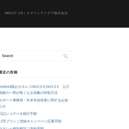
ABOUT US｜スマートアイデア株式会社
最近の投稿
Android版おカネレコVer3.3.4,Ver3.3.5 入力
画面の一部が暗くなる現象の対処方法
サポート事務局・年末年始休業に関するお知
らせ
日記レコデータ移行手順
LITEプランご登録キャンペーン応募手順
マネシル個別相談ご予約手順