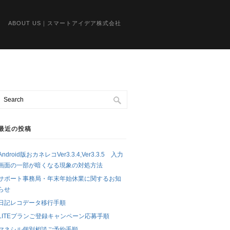
ABOUT US｜スマートアイデア株式会社
最近の投稿
Android版おカネレコVer3.3.4,Ver3.3.5 入力
画面の一部が暗くなる現象の対処方法
サポート事務局・年末年始休業に関するお知
らせ
日記レコデータ移行手順
LITEプランご登録キャンペーン応募手順
マネシル個別相談ご予約手順