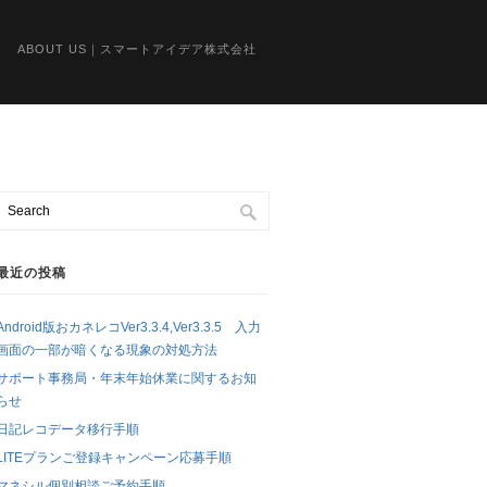
ABOUT US｜スマートアイデア株式会社
最近の投稿
Android版おカネレコVer3.3.4,Ver3.3.5 入力
画面の一部が暗くなる現象の対処方法
サポート事務局・年末年始休業に関するお知
らせ
日記レコデータ移行手順
LITEプランご登録キャンペーン応募手順
マネシル個別相談ご予約手順