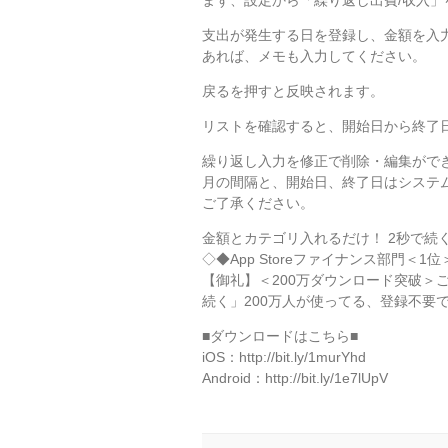
まず、設定から「繰り返し出費/収入
支出が発生する日を登録し、金額を入
あれば、メモも入力してください。
戻るを押すと反映されます。
リストを確認すると、開始日から終了日
繰り返し入力を修正で削除・編集がで
月の間隔と、開始日、終了日はシステ
ご了承ください。
金額とカテゴリ入れるだけ！ 2秒で続
◇◆App Storeファイナンス部門＜1
【御礼】＜200万ダウンロード突破＞
続く」200万人が使ってる、登録不要
■ダウンロードはこちら■
iOS：http://bit.ly/1murYhd
Android：http://bit.ly/1e7lUpV