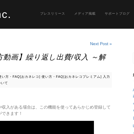
nc.
プレスリリース
メディア掲載
サポートブログ
Next Post »
動画】繰り返し出費/収入 ～解
使い方・FAQ[おカネレコ]
使い方・FAQ[おカネレコプレミアム]
入力
ついて
や収入がある場合は、この機能を使ってあらかじめ­登録して
ができます！