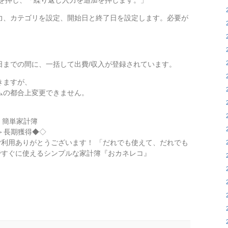
」を押し、「繰り返し入力を追加を押します。」
力、カテゴリを設定、開始日と終了日を設定します­。必要が
までの間に、一括して出費/収入が登録されてい­ます。
きますが、
ムの都合上変更できません。
く簡単家計簿
位＞長期獲得◆◇
ご利用ありがとうございます！ 「だれでも使えて、だれでも
ですぐに使えるシン­プルな家計簿『おカネレコ』