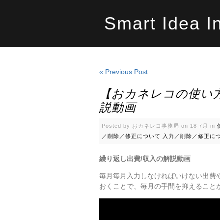
Smart Idea I
« Previous Post
【おカネレコの使い方
説動画
Posted by おカネレコ事務局 on 18 7月 in
／削除／修正について
入力／削除／修正に
繰り返し出費/収入の解説動画
毎月毎月入力しなければいけない出費
おくことで、毎月の手間を抑えること