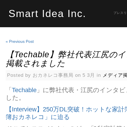
Smart Idea Inc.
プレスリ
« Previous Post
【Techable】弊社代表江尻の
掲載されました
Posted by おカネレコ事務局 on 5 3月 in
メディア
「
Techable
」に弊社代表・江尻のインタビ
した。
【Interview】250万DL突破！ホットな
簿おカネレコ」に迫る