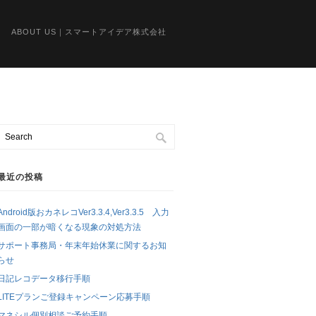
ABOUT US｜スマートアイデア株式会社
最近の投稿
Android版おカネレコVer3.3.4,Ver3.3.5 入力
画面の一部が暗くなる現象の対処方法
サポート事務局・年末年始休業に関するお知
らせ
日記レコデータ移行手順
LITEプランご登録キャンペーン応募手順
マネシル個別相談ご予約手順