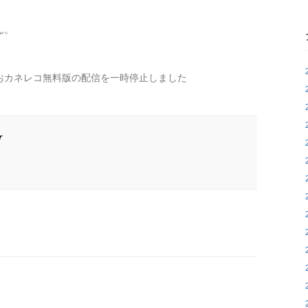
。
ん。
おカネレコ無料版の配信を一時停止しました
r