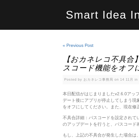
Smart Idea I
« Previous Post
【おカネレコ不具合
スコード機能をオフ
Posted by おカネレコ事務局 on 14 11月 in
本日配信がはじまりましたv2.6.0
デート後にアプリが停止してしまう現
をオフにしてください。また、現在修
不具合詳細：パスコードを設定されて
のアップデートを行うと、パスコード
もし、上記の不具合が発生した場合は