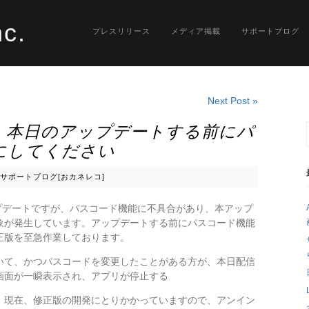
nc.
プレスリリース
メディア掲載
サポートブログ
Next Post »
】本日のアップデートする前にパ
にしてください
サポートブログ[おカネレコ]
アップデートですが、パスコード機能に不具合があり、本アップ
象が発生しています。アップデートする前にパスコード機能
正版を至急作業しております。
いて、かつパスコードを変更したことがある方が、本日配信
画面が一瞬表示され、アプリが停止する
、現在、修正版の開発にとりかかっていますので、アンイン